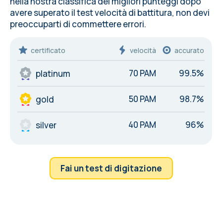
nella nostra classifica dei migliori punteggi dopo
avere superato il test velocità di battitura, non devi
preoccuparti di commettere
errori
.
certificato
velocità
accurato
70 PAM
99.5%
platinum
50 PAM
98.7%
gold
40 PAM
96%
silver
Fai un test di digitazione