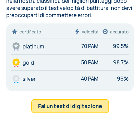
nella nostra classifica dei migliori punteggi dopo
avere superato il test velocità di battitura, non devi
preoccuparti di commettere
errori
.
certificato
velocità
accurato
70 PAM
99.5%
platinum
50 PAM
98.7%
gold
40 PAM
96%
silver
Fai un test di digitazione