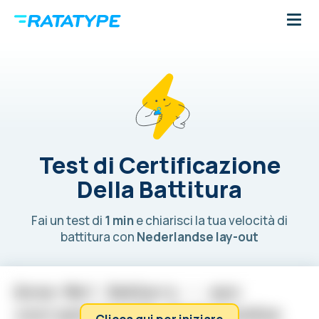
Test di Certificazione
Della Battitura
Fai un test di
1 min
e chiarisci la tua velocità di
battitura con
Nederlandse lay-out
A
n
n
e
-
M
e
i
D
e
k
k
e
r
s
-
e
e
n
v
o
o
r
a
a
n
s
t
a
a
n
d
e
N
e
d
e
r
l
a
n
d
s
e