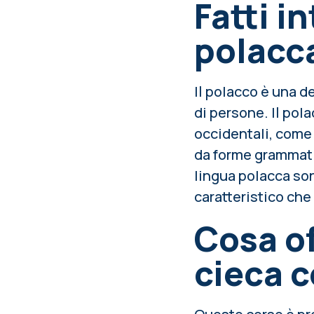
Fatti i
polacc
Il polacco è una de
di persone. Il po
occidentali, come 
da forme grammatic
lingua polacca son
caratteristico che 
Cosa of
cieca c