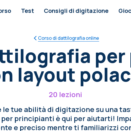
orso
Test
Consigli di digitazione
Gioc
Сorso di dattilografia online
tilografia per
n layout pola
20 lezioni
 le tue abilità di digitazione su una ta
 per principianti è qui per aiutarti! Imp
nte e preciso mentre ti familiarizzi con