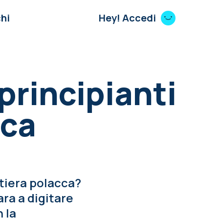
hi
Hey! Accedi
 principianti
cca
stiera polacca?
ara a digitare
 la