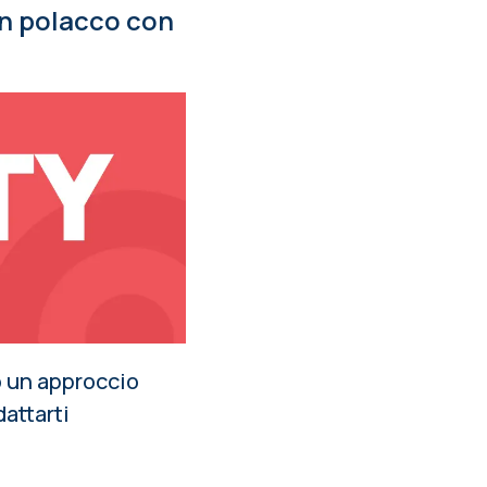
 in polacco con
no un approccio
dattarti