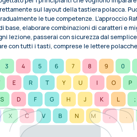
gettato per i principianti che vogliono imparare 
ettamente sul layout della tastiera polacca. Puoi
 gradualmente le tue competenze. L’approccio Ra
 di base
, elaborare combinazioni di caratteri e mi
gni lezione, passerai con sicurezza dal semplic
re con tutti i tasti, comprese le lettere polacch