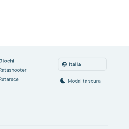
Giochi
Italia
Ratashooter
Ratarace
Modalità scura