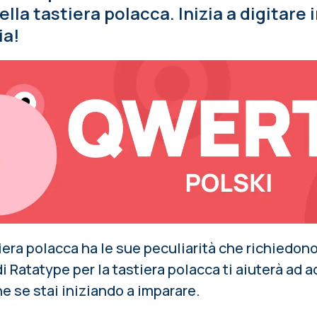
lla tastiera polacca. Inizia a digitare
ia!
stiera polacca ha le sue peculiarità che richiedo
di Ratatype per la tastiera polacca ti aiuterà ad a
 se stai iniziando a imparare.