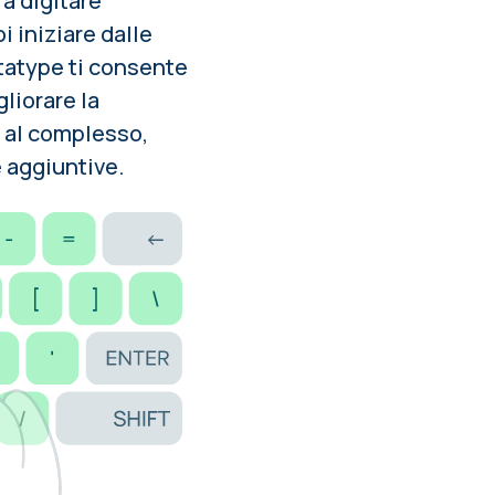
a digitare
 iniziare dalle
tatype ti consente
gliorare la
e al complesso,
e aggiuntive.