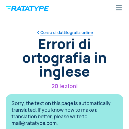
Сorso di dattilografia online
Errori di
ortografia in
inglese
20 lezioni
Sorry, the text on this page is automatically
translated. If you know how to make a
translation better, please write to
mail@ratatype.com
.