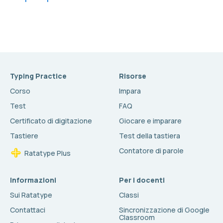
Typing Practice
Risorse
Corso
Impara
Test
FAQ
Certificato di digitazione
Giocare e imparare
Tastiere
Test della tastiera
Contatore di parole
Ratatype Plus
Informazioni
Per i docenti
Sui Ratatype
Classi
Contattaci
Sincronizzazione di Google
Classroom