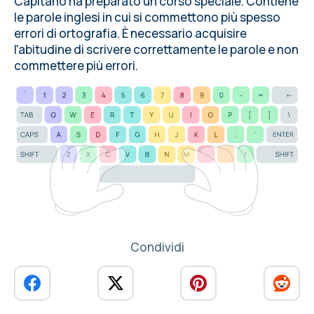
Capitano ha preparato un corso speciale. Contiene
le parole inglesi in cui si commettono più spesso
errori di ortografia. È necessario acquisire
l'abitudine di scrivere correttamente le parole e non
commettere più errori.
Condividi