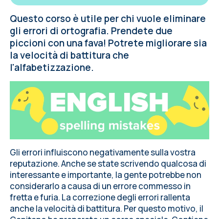
Questo corso è utile per chi vuole eliminare
gli errori di ortografia. Prendete due
piccioni con una fava! Potrete migliorare sia
la velocità di battitura che
l'alfabetizzazione.
Gli errori influiscono negativamente sulla vostra
reputazione. Anche se state scrivendo qualcosa di
interessante e importante, la gente potrebbe non
considerarlo a causa di un errore commesso in
fretta e furia. La correzione degli errori rallenta
anche la velocità di battitura. Per questo motivo, il