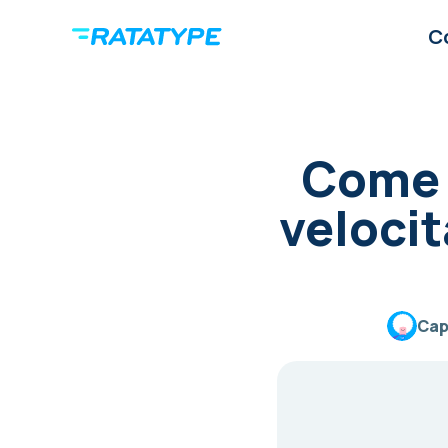
C
Come o
velocit
Cap