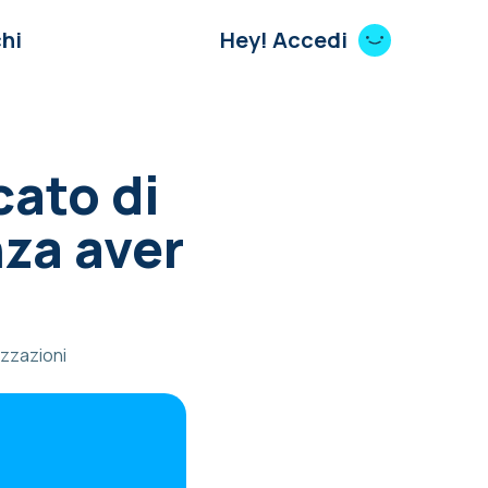
hi
Hey! Accedi
cato di
nza aver
izzazioni