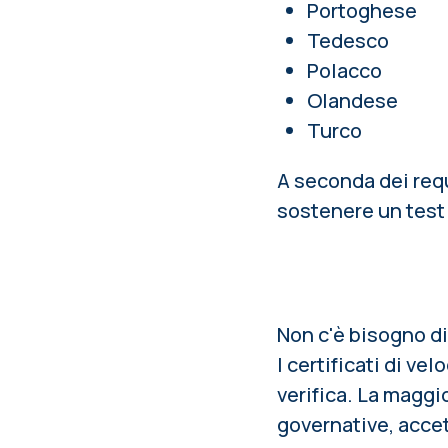
Portoghese
Tedesco
Polacco
Olandese
Turco
A seconda dei requi
sostenere un test d
Non c'è bisogno di 
I certificati di ve
verifica. La maggi
governative, accett