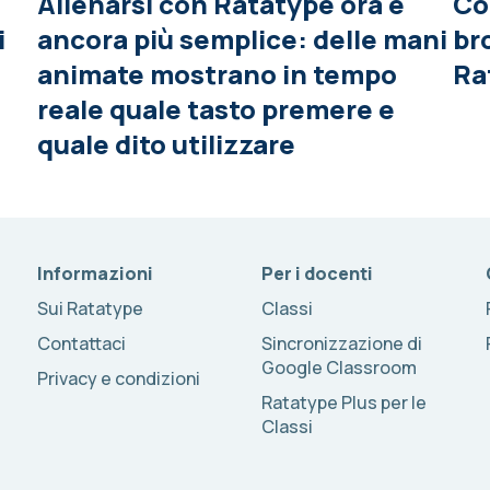
Allenarsi con Ratatype ora è
Co
i
ancora più semplice: delle mani
br
animate mostrano in tempo
Ra
reale quale tasto premere e
quale dito utilizzare
Informazioni
Per i docenti
Sui Ratatype
Classi
Contattaci
Sincronizzazione di
Google Classroom
Privacy e condizioni
Ratatype Plus per le
Classi