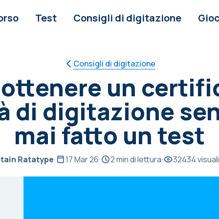
orso
Test
Consigli di digitazione
Gioc
Consigli di digitazione
ttenere un certifi
à di digitazione se
mai fatto un test
tain Ratatype
·
17 Mar 26
·
2 min di lettura
·
32434 visual