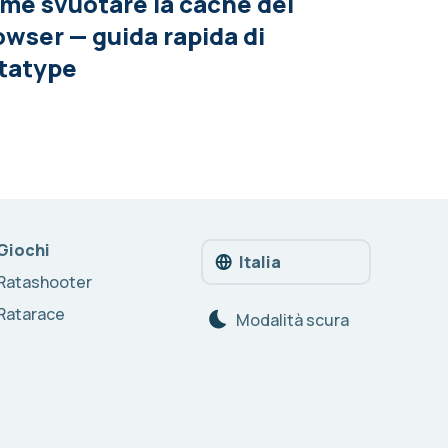
me svuotare la cache del
owser — guida rapida di
tatype
Giochi
Italia
Ratashooter
Ratarace
Modalità scura