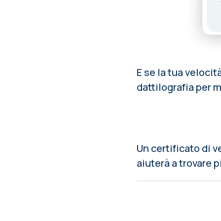
E se la tua velocit
dattilografia per 
Un certificato di v
aiuterà a trovare 