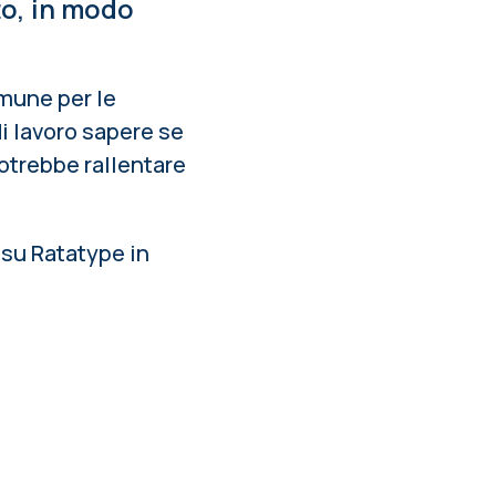
to, in modo
comune
per le
di lavoro sapere se
potrebbe rallentare
 su Ratatype in