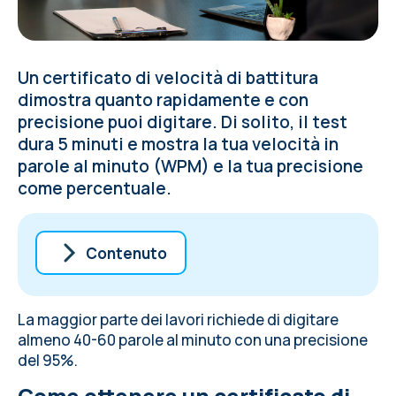
Un certificato di velocità di battitura
dimostra quanto rapidamente e con
precisione puoi digitare. Di solito, il test
dura 5 minuti e mostra la tua velocità in
parole al minuto (WPM) e la tua precisione
come percentuale.
Contenuto
Come ottenere un certificato di velocità di
digitazione per il lavoro
La maggior parte dei lavori richiede di digitare
Chi ha bisogno di un certificato di velocità
almeno 40-60 parole al minuto con una precisione
di digitazione
del 95%.
FAQ sul certificato online
Come ottenere un certificato di