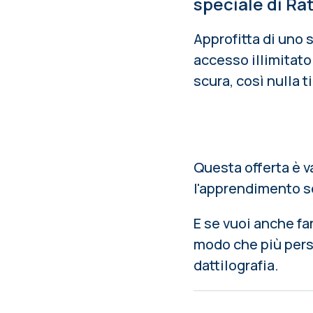
speciale di Ra
Approfitta di uno 
accesso illimitato
scura, così nulla ti
Questa offerta è va
l'apprendimento se
E se vuoi anche fa
modo che più perso
dattilografia.