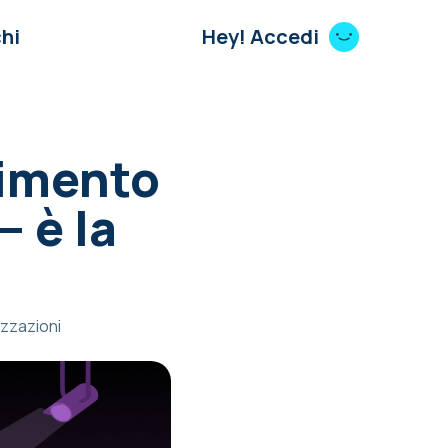
hi
Hey! Accedi
dimento
— è la
izzazioni