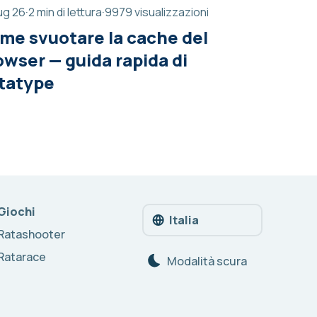
ug 26
·
2 min di lettura
·
9979 visualizzazioni
me svuotare la cache del
owser — guida rapida di
tatype
Giochi
Italia
Ratashooter
Ratarace
Modalità scura