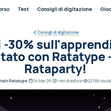
orso
Test
Consigli di digitazione
Gioc
Consigli di digitazione
i -30% sull'appren
itato con Ratatype 
Rataparty!
tain Ratatype
·
04 Mar 26
·
1 min di lettura
·
22786 visual