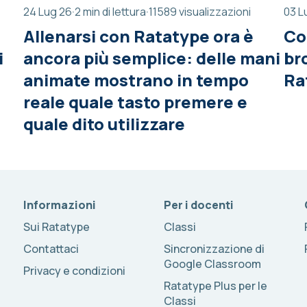
24 Lug 26
·
2 min di lettura
·
11589 visualizzazioni
03 L
Allenarsi con Ratatype ora è
Co
i
ancora più semplice: delle mani
br
animate mostrano in tempo
Ra
reale quale tasto premere e
quale dito utilizzare
Informazioni
Per i docenti
Sui Ratatype
Classi
Contattaci
Sincronizzazione di
Google Classroom
Privacy e condizioni
Ratatype Plus per le
Classi