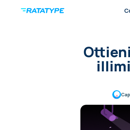
C
Ottien
illim
Cap