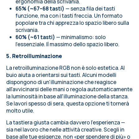
ergonomia della scrivania.
65% (~67–68 tasti)
— senza fila dei tasti
funzione, ma con i tasti freccia. Un formato
popolare tra chi apprezza lo spazio libero sulla
scrivania.
60% (~61 tasti)
— minimalismo: solo
l'essenziale. Il massimo dello spazio libero.
5. Retroilluminazione
La retroilluminazione RGB non è solo estetica. Al
buio aiuta a orientarsi sui tasti. Alcuni modelli
dispongono di un'illuminazione che reagisce
all'avvicinarsi delle mani o regola automaticamente
la luminosità in base all'illuminazione della stanza.
Se lavori spesso di sera, questa opzione ti tornerà
molto utile.
La tastiera giusta cambia davvero l'esperienza —
sia nel lavoro che nelle attività creative. Scegli in
base alle tue esigenze, non «per spendere di più» o