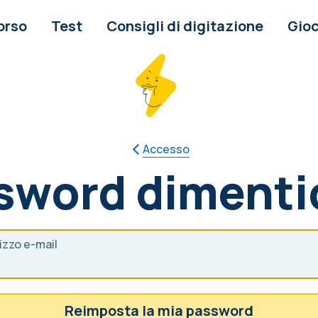
orso
Test
Consigli di digitazione
Gioc
Accesso
sword dimenti
rizzo e-mail
Reimposta la mia password