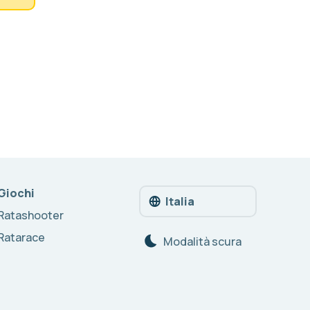
Giochi
Italia
Ratashooter
Ratarace
Modalità scura