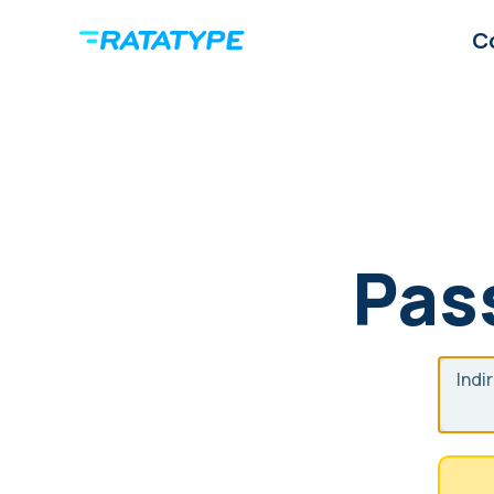
C
Pas
Indi