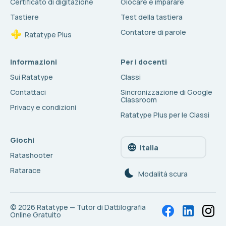
Certificato di digitazione
Giocare e imparare
Tastiere
Test della tastiera
Contatore di parole
Ratatype Plus
Informazioni
Per i docenti
Sui Ratatype
Classi
Contattaci
Sincronizzazione di Google
Classroom
Privacy e condizioni
Ratatype Plus per le Classi
Giochi
Italia
Ratashooter
Ratarace
Modalità scura
© 2026
Ratatype — Tutor di Dattilografia
Online Gratuito