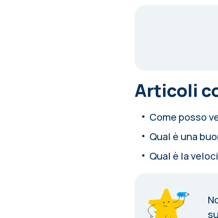
Articoli c
Come posso veri
Qual è una buon
Qual è la veloc
No
su