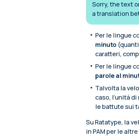
Sorry, the text 
a translation be
Per le lingue co
minuto
(quanti 
caratteri, comp
Per le lingue co
parole al minu
Talvolta la vel
caso, l’unità d
le battute sui t
Su Ratatype, la vel
in PAM per le altre