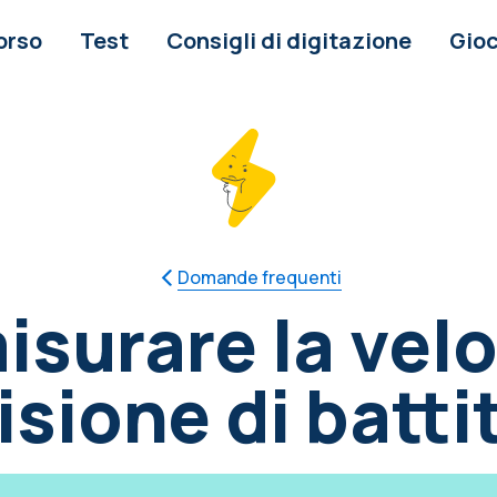
orso
Test
Consigli di digitazione
Gioc
Domande frequenti
surare la veloc
isione di batti