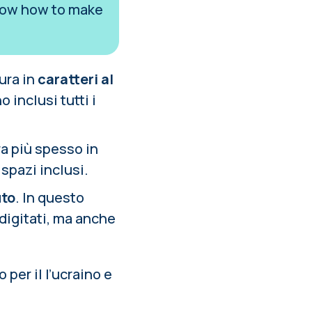
 know how to make
sura in
caratteri al
 inclusi tutti i
ura più spesso in
 spazi inclusi.
uto
. In questo
 digitati, ma anche
 per il l’ucraino e