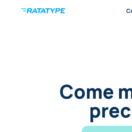
C
Come mi
prec