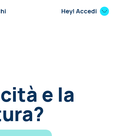
hi
Hey! Accedi
ità e la
tura?