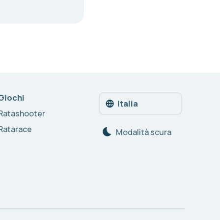
Giochi
Italia
Ratashooter
Ratarace
Modalità scura